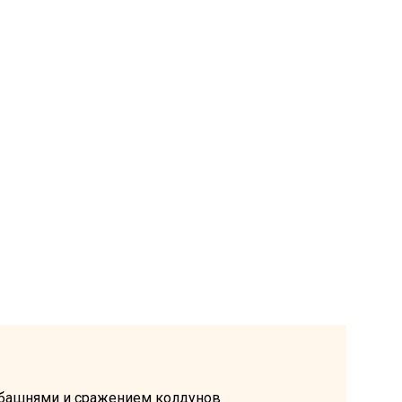
я башнями и сражением колдунов