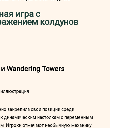
ная игра с
ражением колдунов
и Wandering Towers
енно закрепила свои позиции среди
а к динамическим настолкам с переменным
ом. Игроки отмечают необычную механику