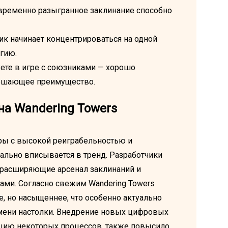
евременно разыгранное заклинание способно
ик начинает концентрироваться на одной
гию.
уете в игре с союзниками — хорошо
решающее преимущество.
а Wandering Towers
гры с высокой реиграбельностью и
ально вписывается в тренд. Разработчики
 расширяющие арсенал заклинаний и
ми. Согласно свежим Wandering Towers
, но насыщеннее, что особенно актуально
емени настолки. Внедрение новых цифровых
ацию некоторых процессов, также повысило