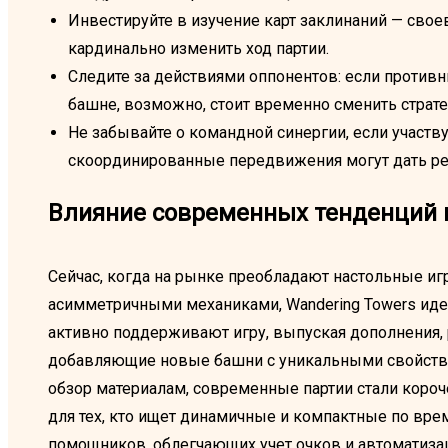
Инвестируйте в изучение карт заклинаний — сво
кардинально изменить ход партии.
Следите за действиями оппонентов: если противн
башне, возможно, стоит временно сменить страте
Не забывайте о командной синергии, если участв
скоординированные передвижения могут дать 
Влияние современных тенденций н
Сейчас, когда на рынке преобладают настольные и
асимметричными механиками, Wandering Towers иде
активно поддерживают игру, выпуская дополнения,
добавляющие новые башни с уникальными свойства
обзор материалам, современные партии стали короче
для тех, кто ищет динамичные и компактные по вр
помощников, облегчающих учет очков и автоматиз