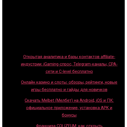
Главная
Игры с детьми
Обзоры игр
Новости индустрии
Правила и гайды
Блог
Открытая аналитика и базы контактов affiliate-
индустрии: iGaming-спрос, Telegram-каналы, CPA-
сети и C-level бесплатно
Онлайн казино и слоты: обзоры, рейтинги, новые
игры бесплатно и гайды для новичков
Скачать Melbet (Мелбет) на Android, iOS и ПК:
официальное приложение, установка APK и
бонусы
Франшиза COLIZEUM: как открыть