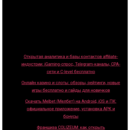
Главная
Игры с детьми
Обзоры игр
Новости индустрии
Правила и гайды
Блог
Открытая аналитика и базы контактов affiliate-
индустрии: iGaming-спрос, Telegram-каналы, CPA-
сети и C-level бесплатно
Онлайн казино и слоты: обзоры, рейтинги, новые
игры бесплатно и гайды для новичков
Скачать Melbet (Мелбет) на Android, iOS и ПК:
официальное приложение, установка APK и
бонусы
Франшиза COLIZEUM: как открыть