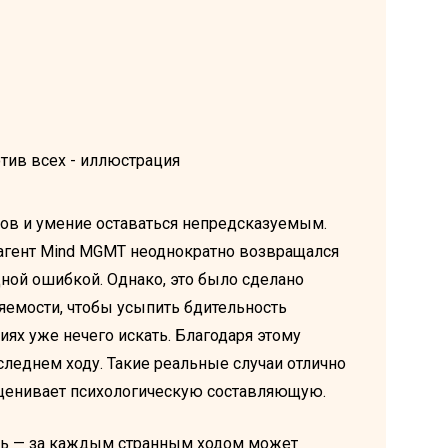
дов и умение оставаться непредсказуемым.
 агент Mind MGMT неоднократно возвращался
дной ошибкой. Однако, это было сделано
ряемости, чтобы усыпить бдительность
циях уже нечего искать. Благодаря этому
следнем ходу. Такие реальные случаи отлично
оценивает психологическую составляющую.
сть — за каждым странным ходом может