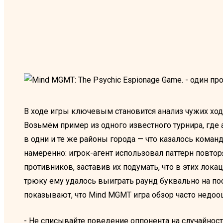
В ходе игры ключевым становится анализ чужих хо
Возьмём пример из одного известного турнира, где
в одни и те же районы города — что казалось коман
намеренно: игрок-агент использовал паттерн повто
противников, заставив их подумать, что в этих лока
трюку ему удалось выиграть раунд буквально на по
показывают, что Mind MGMT игра обзор часто недо
- Не списывайте поведение оппонента на случайно