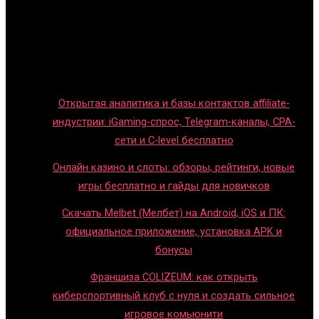
Игры с детьми
Обзоры игр
Новости индустрии
Правила и гайды
Блог
Открытая аналитика и базы контактов affiliate-
индустрии: iGaming-спрос, Telegram-каналы, CPA-
сети и C-level бесплатно
Онлайн казино и слоты: обзоры, рейтинги, новые
игры бесплатно и гайды для новичков
Скачать Melbet (Мелбет) на Android, iOS и ПК:
официальное приложение, установка APK и
бонусы
Франшиза COLIZEUM: как открыть
киберспортивный клуб с нуля и создать сильное
игровое комьюнити