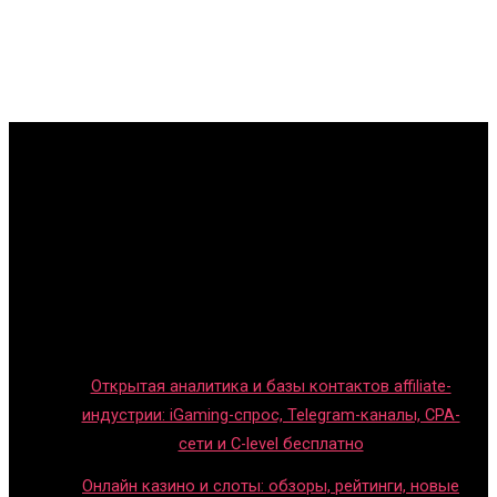
Главная
Игры с детьми
Обзоры игр
Новости индустрии
Правила и гайды
Блог
Открытая аналитика и базы контактов affiliate-
индустрии: iGaming-спрос, Telegram-каналы, CPA-
сети и C-level бесплатно
Онлайн казино и слоты: обзоры, рейтинги, новые