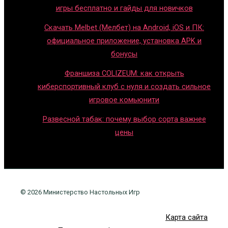
игры бесплатно и гайды для новичков
Скачать Melbet (Мелбет) на Android, iOS и ПК:
официальное приложение, установка APK и
бонусы
Франшиза COLIZEUM: как открыть
киберспортивный клуб с нуля и создать сильное
игровое комьюнити
Развесной табак: почему выбор сорта важнее
цены
© 2026 Министерство Настольных Игр
Карта сайта