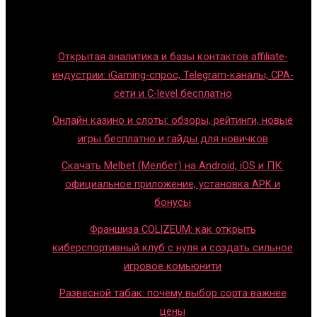
Правила и гайды
Блог
Открытая аналитика и базы контактов affiliate-
индустрии: iGaming-спрос, Telegram-каналы, CPA-
сети и C-level бесплатно
Онлайн казино и слоты: обзоры, рейтинги, новые
игры бесплатно и гайды для новичков
Скачать Melbet (Мелбет) на Android, iOS и ПК:
официальное приложение, установка APK и
бонусы
Франшиза COLIZEUM: как открыть
киберспортивный клуб с нуля и создать сильное
игровое комьюнити
Развесной табак: почему выбор сорта важнее
цены