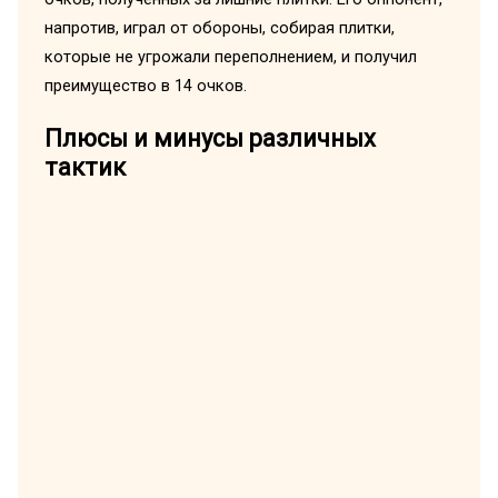
напротив, играл от обороны, собирая плитки,
которые не угрожали переполнением, и получил
преимущество в 14 очков.
Плюсы и минусы различных
тактик