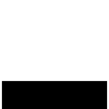
Главная
Игры с детьми