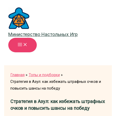
Перейти
к
содержимому
Министерство Настольных Игр
Главная
Топы и подборки
Стратегия в Азул: как избежать штрафных очков и
повысить шансы на победу
Стратегия в Азул: как избежать штрафных
очков и повысить шансы на победу