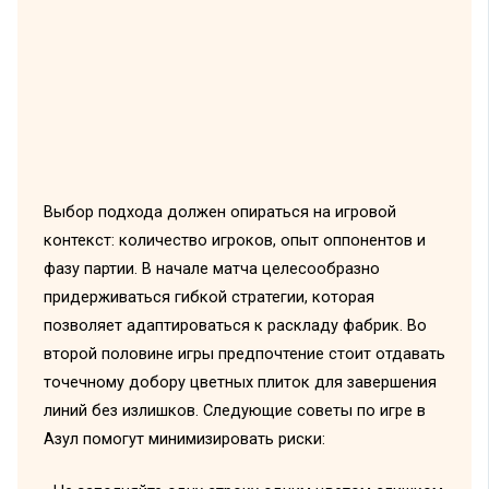
Выбор подхода должен опираться на игровой
контекст: количество игроков, опыт оппонентов и
фазу партии. В начале матча целесообразно
придерживаться гибкой стратегии, которая
позволяет адаптироваться к раскладу фабрик. Во
второй половине игры предпочтение стоит отдавать
точечному добору цветных плиток для завершения
линий без излишков. Следующие советы по игре в
Азул помогут минимизировать риски: