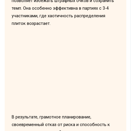
позволяет избежать штрафных очков и сохранить
темп. Она особенно эффективна в партиях с 3-4
участниками, где хаотичность распределения
плиток возрастает.
В результате, грамотное планирование,
своевременный отказ от риска и способность к