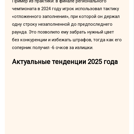
Пример из практики: в финале регионального
чемпионата в 2024 году игрок использовал тактику
«отложенного заполнения», при которой он держал
одну строку незаполненной до предпоследнего
раунда. Это позволило ему забрать нужный цвет
без конкуренции и избежать штрафов, тогда как его
соперник получил -6 очков за излишки.
Актуальные тенденции 2025 года