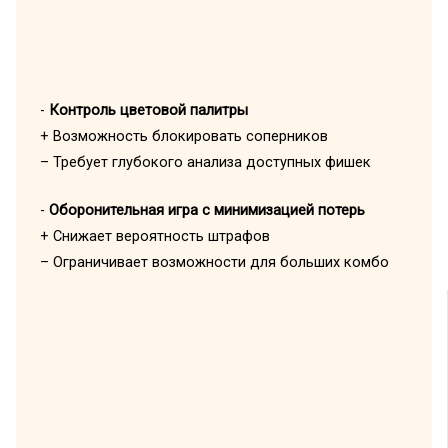
-
Контроль цветовой палитры
+ Возможность блокировать соперников
– Требует глубокого анализа доступных фишек
-
Оборонительная игра с минимизацией потерь
+ Снижает вероятность штрафов
– Ограничивает возможности для больших комбо