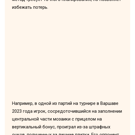
избежать потерь.
Например, в одной из партий на турнире в Варшаве
2023 года игрок, сосредоточившийся на заполнении
центральной части мозаики с прицелом на
вертикальный бонус, проиграл из-за штрафных
очков, полученных за лишние плитки. Его оппонент,