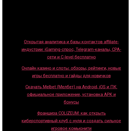
Обзоры игр
Новости индустрии
Правила и гайды
Блог
Открытая аналитика и базы контактов affiliate-
индустрии: iGaming-спрос, Telegram-каналы, CPA-
сети и C-level бесплатно
Онлайн казино и слоты: обзоры, рейтинги, новые
игры бесплатно и гайды для новичков
Скачать Melbet (Мелбет) на Android, iOS и ПК:
официальное приложение, установка APK и
бонусы
Франшиза COLIZEUM: как открыть
киберспортивный клуб с нуля и создать сильное
игровое комьюнити