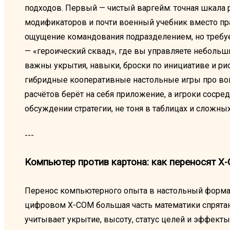
подходов. Первый — чистый варгейм: точная шкала 
модификаторов и почти военный учебник вместо пр
ощущение командования подразделением, но требуе
— «героический сквад», где вы управляете неболь
важны укрытия, навыки, броски по инициативе и ри
гибридные кооперативные настольные игры про вой
расчётов берёт на себя приложение, а игроки сосре
обсуждении стратегии, не тоня в таблицах и сложны
---
Компьютер против картона: как переносят X
Перенос компьютерного опыта в настольный формат
цифровом X-COM большая часть математики спрятана
учитывает укрытие, высоту, статус целей и эффекты