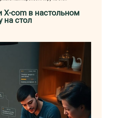
 X-com в настольном
у на стол