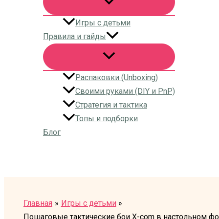
Игры с детьми
Правила и гайды
Распаковки (Unboxing)
Своими руками (DIY и PnP)
Стратегия и тактика
Топы и подборки
Блог
Поиск
Главная
Игры с детьми
Пошаговые тактические бои X-com в настольном фор