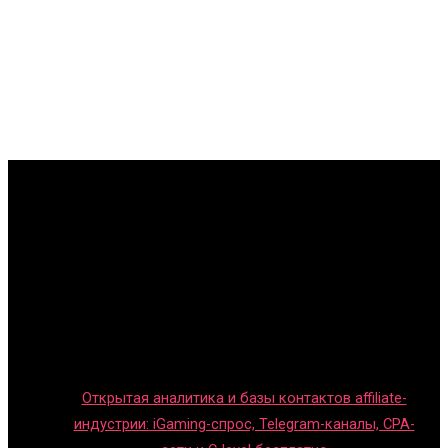
Главная
Игры с детьми
Обзоры игр
Новости индустрии
Правила и гайды
Блог
Открытая аналитика и базы контактов affiliate-
индустрии: iGaming-спрос, Telegram-каналы, CPA-