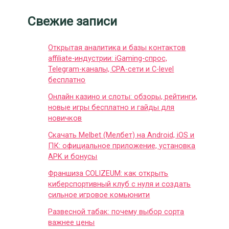
Свежие записи
Открытая аналитика и базы контактов
affiliate-индустрии: iGaming-спрос,
Telegram-каналы, CPA-сети и C-level
бесплатно
Онлайн казино и слоты: обзоры, рейтинги,
новые игры бесплатно и гайды для
новичков
Скачать Melbet (Мелбет) на Android, iOS и
ПК: официальное приложение, установка
APK и бонусы
Франшиза COLIZEUM: как открыть
киберспортивный клуб с нуля и создать
сильное игровое комьюнити
Развесной табак: почему выбор сорта
важнее цены