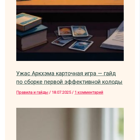
Ужас Аркхэма карточная игра — гайд
по сборке первой эффективной колоды
Правила и гайды
/
18.07.2025
/
1 комментарий