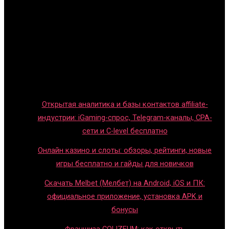
Главная
Игры с детьми
Обзоры игр
Новости индустрии
Правила и гайды
Блог
Открытая аналитика и базы контактов affiliate-
индустрии: iGaming-спрос, Telegram-каналы, CPA-
сети и C-level бесплатно
Онлайн казино и слоты: обзоры, рейтинги, новые
игры бесплатно и гайды для новичков
Скачать Melbet (Мелбет) на Android, iOS и ПК:
официальное приложение, установка APK и
бонусы