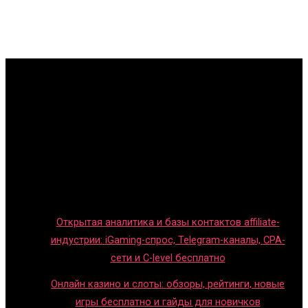
Главная
Игры с детьми
Обзоры игр
Новости индустрии
Правила и гайды
Блог
Открытая аналитика и базы контактов affiliate-
индустрии: iGaming-спрос, Telegram-каналы, CPA-
сети и C-level бесплатно
Онлайн казино и слоты: обзоры, рейтинги, новые
игры бесплатно и гайды для новичков