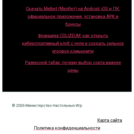
Скачать Melbet (Мелбет) на Android, iOS и ПК:
официальное приложение, установка APK и
бонусы
Франшиза COLIZEUM: как открыть
киберспортивный клуб с нуля и создать сильное
игровое комьюнити
Развесной табак: почему выбор сорта важнее
цены
© 2026 Министерство Настольных Игр
Карта сайта
Политика конфиденциальности